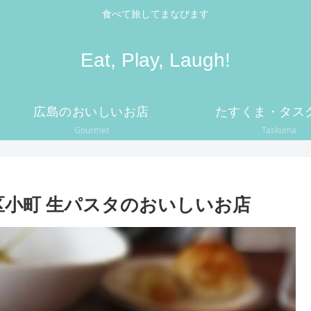
食べて旅してまなびます
Eat, Play, Laugh!
広島のおいしいお店
たすくま・タス
Gourmet
Taskuma
市中区小町 生パスタのおいしいお店