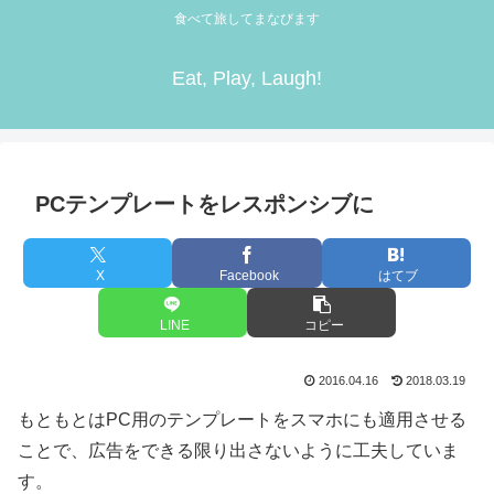
食べて旅してまなびます
Eat, Play, Laugh!
PCテンプレートをレスポンシブに
X
Facebook
はてブ
LINE
コピー
2016.04.16
2018.03.19
もともとはPC用のテンプレートをスマホにも適用させる
ことで、広告をできる限り出さないように工夫していま
す。