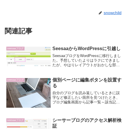
snowchild
関連記事
SeesaaからWordPressに引越し
seesaaブログ
SeesaaブログをWordPressに移行しまし
た。予想していたよりはラクにできまし
たが、やはりレイアウトがおかしな部分
があるので、記事にひとつひとつ手を入
れていかなければなりません。少しずつ
調整していきます。備忘録として、引越
個別ページに編集ボタンを設置す
seesaaブログ
しの手順を...
る
自分のブログを読み返しているときに誤
字など修正したい箇所を見つけたとき、
ブログ編集画面から記事一覧～該当記事
を探し出すのはかなり面倒です。編集ボ
タンを個別ページに設置しておくと、過
去記事のメンテナンスをするときにとて
シーサーブログのアクセス解析検
も便利です。カスタマイズ...
seesaaブログ
証