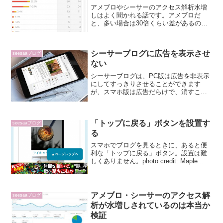
アメブロやシーサーのアクセス解析水増
しはよく聞かれる話です。アメブロだ
と、多い場合は30倍くらい差があるのだ
とか。シーサーではどのくらい差がある
のか調べてみました。シーサーでのアク
セス解析このブログのとある一日のアク
シーサーブログに広告を表示させ
seesaaブログ
セス解析をシーサーのブロ...
ない
シーサーブログは、PC版は広告を非表示
にしてすっきりさせることができます
が、スマホ版は広告だらけで、消すこと
ができません。回避策として、スマホで
ブログを見る場合にPC版を強制表示させ
る方法があります。photo credit:
「トップに戻る」ボタンを設置す
TrustM...
seesaaブログ
る
スマホでブログを見るときに、あると便
利な「トップに戻る」ボタン。設置は難
しくありません。photo credit: Maple
Rain 3 via photopin (license)Seesaa公式
ブログにわかりやすい説明があります。
S...
アメブロ・シーサーのアクセス解
seesaaブログ
析が水増しされているのは本当か
検証