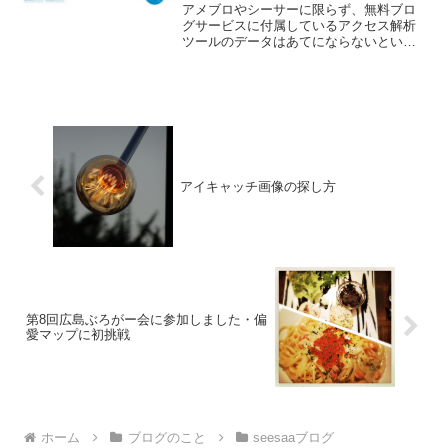
アメブロやシーサーに限らず、無料ブロ
グサービスに付属しているアクセス解析
ツールのデータはあてにならないという
のはよく言われることですが、ほんとう
にそうなのか、ギャップがあるとしたら
どのくらい違うのか、検証してみまし
た。すでに何年も前からいろ...
アイキャッチ画像の探し方
第8回広島ぶろがー会に参加しました・偏
愛マップに初挑戦
ホーム
ブログのこと
seesaaブログ